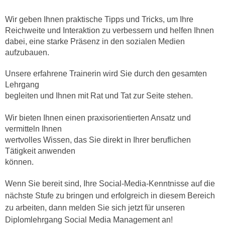
n
i
S
Wir geben Ihnen praktische Tipps und Tricks, um Ihre 
c
i
Reichweite und Interaktion zu verbessern und helfen Ihnen 
h
e
dabei, eine starke Präsenz in den sozialen Medien 
n
a
aufzubauen.
i
u
c
Unsere erfahrene Trainerin wird Sie durch den gesamten 
f
h
Lehrgang

„
begleiten und Ihnen mit Rat und Tat zur Seite stehen. 
t
A
d
l
Wir bieten Ihnen einen praxisorientierten Ansatz und 
e
l
vermitteln Ihnen

m
e
wertvolles Wissen, das Sie direkt in Ihrer beruflichen 
D
a
Tätigkeit anwenden

a
k
können.
t
z
e
Wenn Sie bereit sind, Ihre Social-Media-Kenntnisse auf die
e
n
nächste Stufe zu bringen und erfolgreich in diesem Bereich
p
s
zu arbeiten, dann melden Sie sich jetzt für unseren
t
c
Diplomlehrgang Social Media Management an!
i