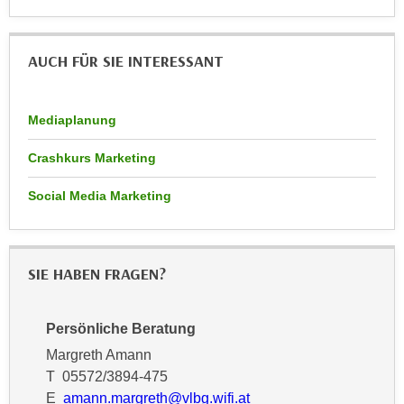
n
e
,
l
g
AUCH FÜR SIE INTERESSANT
e
e
v
l
a
Mediaplanung
a
n
n
t
Crashkurs Marketing
g
e
e
I
Social Media Marketing
n
n
I
h
h
a
SIE HABEN FRAGEN?
r
l
e
t
d
e
Persönliche Beratung
u
a
Margreth Amann
r
n
T 05572/3894-475
c
z
E
amann.margreth@vlbg.wifi.at
h