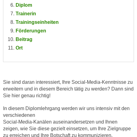
e
Diplom
e
n
Trainerin
n
e
o
Trainingseinheiten
i
t
Förderungen
n
w
Beitrag
s
e
Ort
e
n
t
d
z
i
e
g
n
s
Sie sind daran interessiert, Ihre Social-Media-Kenntnisse zu
,
i
erweitern und in diesem Bereich tätig zu werden? Dann sind
w
n
Sie hier genau richtig!
e
d
l
In diesem Diplomlehrgang werden wir uns intensiv mit den 
.
c
verschiedenen

W
Social-Media-Kanälen auseinandersetzen und Ihnen 
h
e
zeigen, wie Sie diese gezielt einsetzen, um Ihre Zielgruppe 
e
n
s