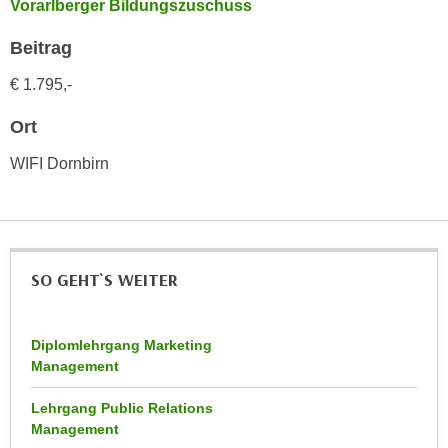
Vorarlberger Bildungszuschuss
k
z
i
w
Beitrag
e
e
-
€ 1.795,-
c
S
k
Ort
e
e
t
n
WIFI Dornbirn
z
u
u
n
n
d
g
u
z
SO GEHT`S WEITER
m
u
f
s
ü
t
Diplomlehrgang Marketing
r
Management
i
S
m
i
Lehrgang Public Relations
m
e
Management
e
r