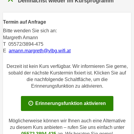
Demnächst wieder im Kursprogramm
n
h
u
C
r
o
Termin auf Anfrage
C
o
Bitte wenden Sie sich an:
o
k
Margreth Amann
o
i
T 05572/3894-475
k
e
E
amann.margreth@vlbg.wifi.at
i
s
e
v
Derzeit ist kein Kurs verfügbar. Wir informieren Sie gerne,
s
o
sobald der nächste Kurstermin fixiert ist. Klicken Sie auf
,
n
die nachfolgende Schaltfläche, um die
d
U
Erinnerungsfunktion zu aktivieren.
i
S
e
-
f
Erinnerungsfunktion aktivieren
a
ü
m
r
Möglicherweise können wir Ihnen auch eine Alternative
e
d
zu diesem Kurs anbieten – rufen Sie uns einfach unter
r
i
05572 3894-425
an. Wir beraten Sie gerne!