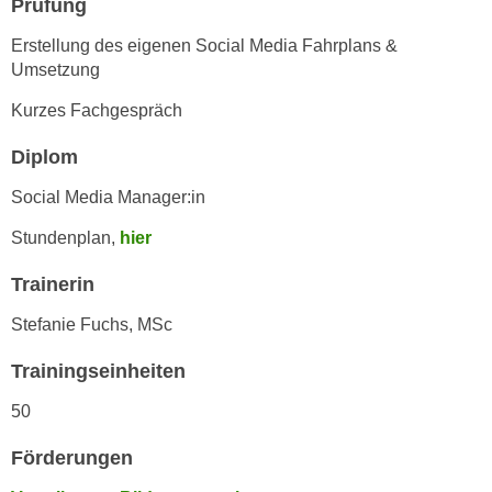
Prüfung
r
a
t
Erstellung des eigenen Social Media Fahrplans &
b
e
Umsetzung
e
C
n
Kurzes Fachgespräch
o
.
o
Diplom
W
k
e
i
Social Media Manager:in
n
e
n
Stundenplan,
hier
s
S
z
Trainerin
i
u
e
A
Stefanie Fuchs, MSc
d
n
e
Trainingseinheiten
a
r
l
50
C
y
o
s
Förderungen
o
e