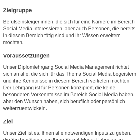
h
e
u
Zielgruppe
r
t
e
Berufseinsteiger:innen, die sich für eine Karriere im Bereich
z
n
Social Media interessieren, aber auch Personen, die bereits
a
“
in diesem Bereich tätig sind und ihr Wissen erweitern
b
k
möchten.
k
l
o
Voraussetzungen
i
m
c
Unser Diplomlehrgang Social Media Management richtet
m
k
sich an alle, die sich für das Thema Social Media begeistern
e
e
und ihre Kenntnisse in diesem Bereich vertiefen möchten.
n
n
Der Lehrgang ist für Personen konzipiert, die keine
z
besonderen Vorkenntnisse im Bereich Social Media haben,
,
w
aber den Wunsch haben, sich beruflich oder persönlich
v
i
weiterzuentwickeln.
e
s
r
Ziel
c
w
h
e
Unser Ziel ist es, Ihnen alle notwendigen Inputs zu geben,
e
n
die Sie benötigen, um Ihren Social-Media-Fahrplan zu