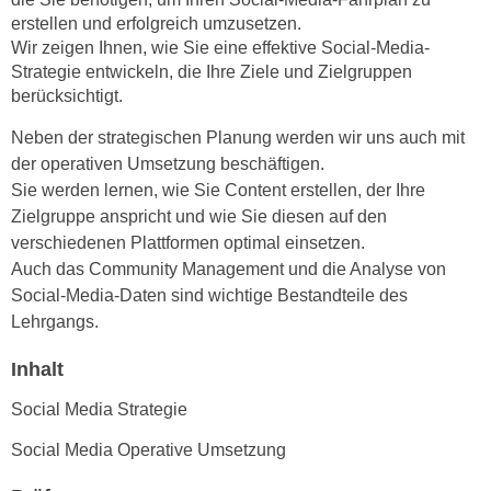
n
erstellen und erfolgreich umzusetzen.
d
E
Wir zeigen Ihnen, wie Sie eine effektive Social-Media-
e
U
Strategie entwickeln, die Ihre Ziele und Zielgruppen
n
-
berücksichtigt.
w
U
i
Neben der strategischen Planung werden wir uns auch mit
S
r
der operativen Umsetzung beschäftigen.
A
z
Sie werden lernen, wie Sie Content erstellen, der Ihre
u
i
Zielgruppe anspricht und wie Sie diesen auf den
n
e
verschiedenen Plattformen optimal einsetzen.
t
l
Auch das Community Management und die Analyse von
e
o
Social-Media-Daten sind wichtige Bestandteile des
r
r
Lehrgangs.
w
i
o
e
Inhalt
r
n
Social Media Strategie
f
t
e
i
Social Media Operative Umsetzung
n
e
h