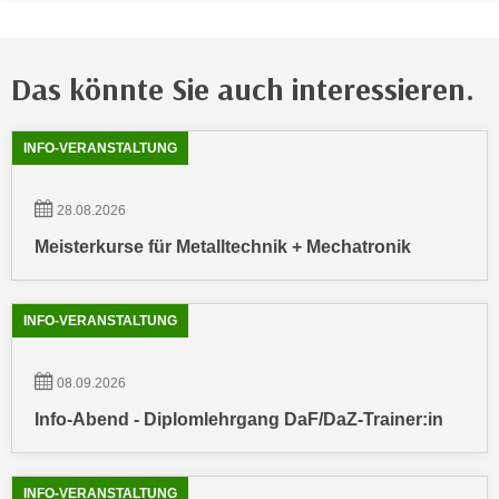
n
e
,
l
g
e
Das könnte Sie auch interessieren.
e
v
l
a
Showing
54
Ergebnisse werden angezeigt
INFO-VERANSTALTUNG
a
n
n
t
g
28.08.2026
e
e
I
Meisterkurse für Metalltechnik + Mechatronik
n
n
I
h
h
a
INFO-VERANSTALTUNG
r
l
e
t
08.09.2026
d
e
u
Info-Abend - Diplomlehrgang DaF/DaZ-Trainer:in
a
r
n
c
z
INFO-VERANSTALTUNG
h