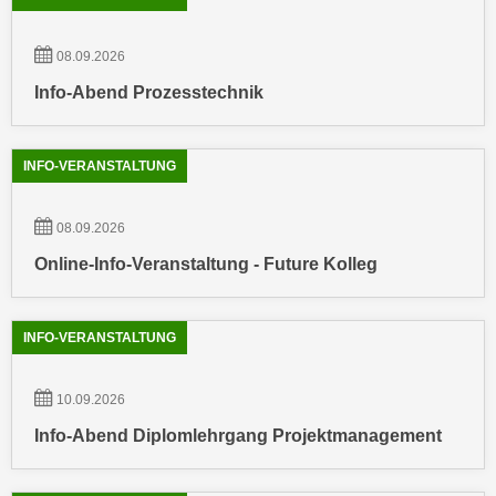
u
d
z
i
08.09.2026
e
e
i
Info-Abend Prozesstechnik
C
g
o
e
o
n
INFO-VERANSTALTUNG
k
.
i
U
08.09.2026
e
m
Online-Info-Veranstaltung - Future Kolleg
s
I
e
h
r
n
INFO-VERANSTALTUNG
h
e
o
n
b
10.09.2026
d
e
a
Info-Abend Diplomlehrgang Projektmanagement
n
r
e
ü