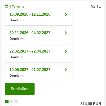
n
h
92 TE
4 Termine
u
C
r
15.09.2026 - 12.11.2026
o
C
Dornbirn
o
o
k
o
30.11.2026 - 04.02.2027
i
k
Dornbirn
e
i
s
e
v
22.02.2027 - 22.04.2027
s
o
Dornbirn
,
n
d
U
10.05.2027 - 01.07.2027
i
S
e
Dornbirn
-
f
a
ü
Schließen
m
r
e
d
r
814,00 EUR
i