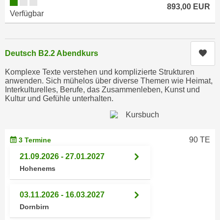
893,00 EUR
n
d
Verfügbar
E
e
U
n
-
w
Kur
Deutsch B2.2 Abendkurs
U
i
S
r
Komplexe Texte verstehen und komplizierte Strukturen
A
anwenden. Sich mühelos über diverse Themen wie Heimat,
z
Interkulturelles, Berufe, das Zusammenleben, Kunst und
u
i
Kultur und Gefühle unterhalten.
n
e
t
l
e
o
r
90 TE
3 Termine
r
w
i
21.09.2026 - 27.01.2027
o
e
Hohenems
r
n
f
t
03.11.2026 - 16.03.2027
e
i
Dornbirn
n
e
h