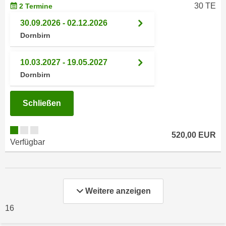
k
30 TE
2 Termine
z
i
w
30.09.2026 - 02.12.2026
e
e
Dornbirn
-
c
S
k
10.03.2027 - 19.05.2027
e
e
Dornbirn
t
n
z
u
u
Schließen
n
n
d
g
u
520,00 EUR
z
m
Verfügbar
u
f
s
ü
t
r
i
S
Weitere anzeigen
m
i
16
m
e
e
r