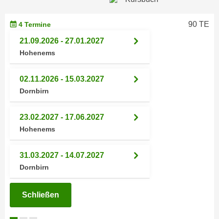
h
e
u
r
90 TE
4 Termine
t
e
z
21.09.2026 - 27.01.2027
n
a
Hohenems
“
b
k
k
l
02.11.2026 - 15.03.2027
o
i
Dornbirn
m
c
m
k
23.02.2027 - 17.06.2027
e
e
Hohenems
n
n
z
,
31.03.2027 - 14.07.2027
w
v
Dornbirn
i
e
s
r
c
Schließen
w
h
e
e
n