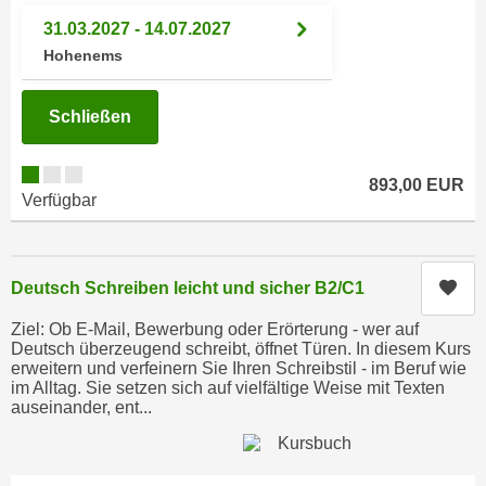
r
a
31.03.2027 - 14.07.2027
t
b
Hohenems
e
e
C
n
o
Schließen
.
o
W
k
e
893,00 EUR
i
Verfügbar
n
e
n
s
S
z
i
Kur
Deutsch Schreiben leicht und sicher B2/C1
u
e
A
Ziel: Ob E-Mail, Bewerbung oder Erörterung - wer auf
d
n
Deutsch überzeugend schreibt, öffnet Türen. In diesem Kurs
e
erweitern und verfeinern Sie Ihren Schreibstil - im Beruf wie
a
im Alltag. Sie setzen sich auf vielfältige Weise mit Texten
r
l
auseinander, ent...
C
y
o
s
o
e