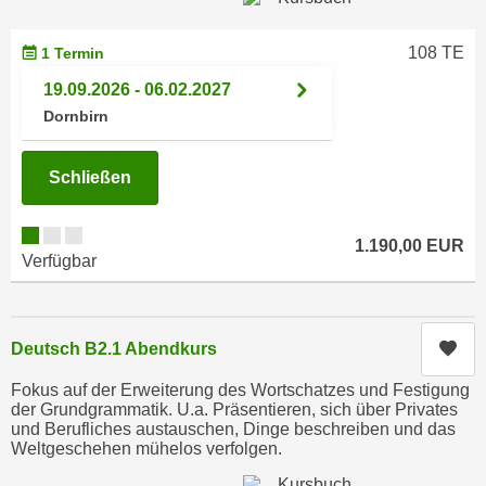
n
i
S
c
108 TE
1 Termin
i
h
e
19.09.2026 - 06.02.2027
n
a
Dornbirn
i
u
c
f
Schließen
h
„
t
A
d
l
1.190,00 EUR
e
Verfügbar
l
m
e
D
a
a
k
Kur
Deutsch B2.1 Abendkurs
t
z
e
Fokus auf der Erweiterung des Wortschatzes und Festigung
e
der Grundgrammatik. U.a. Präsentieren, sich über Privates
n
p
und Berufliches austauschen, Dinge beschreiben und das
s
Weltgeschehen mühelos verfolgen.
t
c
i