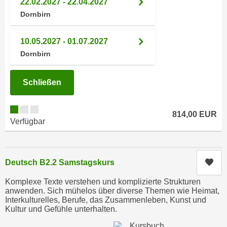
22.02.2027 - 22.04.2027
e
e
Dornbirn
n
n
e
o
10.05.2027 - 01.07.2027
i
t
Dornbirn
n
w
s
e
e
Schließen
n
t
d
z
i
814,00 EUR
e
g
Verfügbar
n
s
,
i
w
n
Kur
Deutsch B2.2 Samstagskurs
e
d
l
Komplexe Texte verstehen und komplizierte Strukturen
.
c
anwenden. Sich mühelos über diverse Themen wie Heimat,
W
Interkulturelles, Berufe, das Zusammenleben, Kunst und
h
e
Kultur und Gefühle unterhalten.
e
n
s