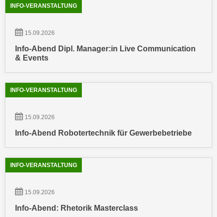
n
INFO-VERANSTALTUNG
b
p
e
e
r
15.09.2026
r
h
Info-Abend Dipl. Manager:in Live Communication
s
i
& Events
o
n
n
a
e
u
INFO-VERANSTALTUNG
n
s
b
e
15.09.2026
e
i
z
Info-Abend Robotertechnik für Gewerbebetriebe
n
o
e
g
a
INFO-VERANSTALTUNG
e
n
n
g
e
15.09.2026
e
n
n
Info-Abend: Rhetorik Masterclass
D
e