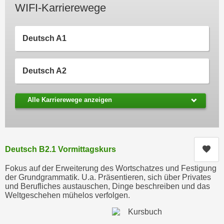
WIFI-Karrierewege
c
i
h
m
t
m
Deutsch A1
e
u
n
n
S
Deutsch A2
g
i
v
e
e
Alle Karrierewege anzeigen
,
r
d
w
a
e
s
n
Kur
Deutsch B2.1 Vormittagskurs
s
d
w
e
Fokus auf der Erweiterung des Wortschatzes und Festigung
i
der Grundgrammatik. U.a. Präsentieren, sich über Privates
n
und Berufliches austauschen, Dinge beschreiben und das
r
w
Weltgeschehen mühelos verfolgen.
a
i
u
r
c